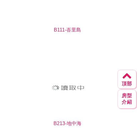
B111-峇里島
頂部
房型
介紹
B213-地中海